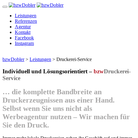
Zum
Inhalt
Leistungen
Referenzen
Agentur
Kontakt
Facebook
Instagram
bzwDobler
>
Leistungen
>
Druckerei-Service
Individuell und Lösungsorientiert –
bzw
Druckerei-
Service
… die komplette Bandbreite an
Druckerzeugnissen aus einer Hand.
Selbst wenn Sie uns nicht als
Werbeagentur nutzen – Wir machen für
Sie den Druck.