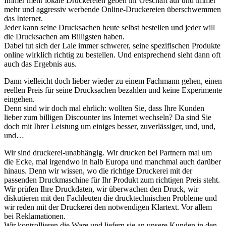
Immer mehr lokale Druckereien geben ihr Geschäft auf und immer
mehr und aggressiv werbende Online-Druckereien überschwemmen
das Internet.
Jeder kann seine Drucksachen heute selbst bestellen und jeder will
die Drucksachen am Billigsten haben.
Dabei tut sich der Laie immer schwerer, seine spezifischen Produkte
online wirklich richtig zu bestellen. Und entsprechend sieht dann oft
auch das Ergebnis aus.
Dann vielleicht doch lieber wieder zu einem Fachmann gehen, einen
reellen Preis für seine Drucksachen bezahlen und keine Experimente
eingehen.
Denn sind wir doch mal ehrlich: wollten Sie, dass Ihre Kunden
lieber zum billigen Discounter ins Internet wechseln? Da sind Sie
doch mit Ihrer Leistung um einiges besser, zuverlässiger, und, und,
und…
Wir sind druckerei-unabhängig. Wir drucken bei Partnern mal um
die Ecke, mal irgendwo in halb Europa und manchmal auch darüber
hinaus. Denn wir wissen, wo die richtige Druckerei mit der
passenden Druckmaschine für Ihr Produkt zum richtigen Preis steht.
Wir prüfen Ihre Druckdaten, wir überwachen den Druck, wir
diskutieren mit den Fachleuten die drucktechnischen Probleme und
wir reden mit der Druckerei den notwendigen Klartext. Vor allem
bei Reklamationen.
Wir kontrollieren die Ware und liefern sie an unsere Kunden in den