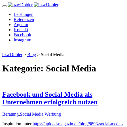
Zum
Inhalt
Leistungen
Referenzen
Agentur
Kontakt
Facebook
Instagram
bzwDobler
>
Blog
>
Social Media
Kategorie:
Social Media
Facebook und Social Media als
Unternehmen erfolgreich nutzen
Beratung
,
Social Media
,
Werbung
Inspiration unter
https://upload-magazin.de/blog/8893-social-media-